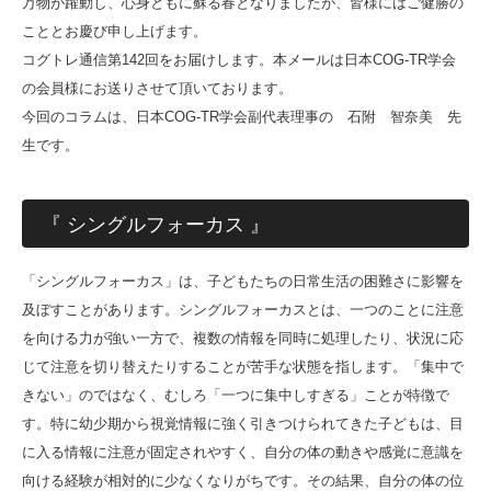
万物が躍動し、心身ともに蘇る春となりましたが、皆様にはご健勝の
こととお慶び申し上げます。
会員限定ページ
コグトレ通信第142回をお届けします。本メールは日本COG-TR学会
の会員様にお送りさせて頂いております。
今回のコラムは、日本COG-TR学会副代表理事の 石附 智奈美 先
生です。
『 シングルフォーカス 』
「シングルフォーカス」は、子どもたちの日常生活の困難さに影響を
及ぼすことがあります。シングルフォーカスとは、一つのことに注意
を向ける力が強い一方で、複数の情報を同時に処理したり、状況に応
じて注意を切り替えたりすることが苦手な状態を指します。「集中で
きない」のではなく、むしろ「一つに集中しすぎる」ことが特徴で
す。特に幼少期から視覚情報に強く引きつけられてきた子どもは、目
に入る情報に注意が固定されやすく、自分の体の動きや感覚に意識を
向ける経験が相対的に少なくなりがちです。その結果、自分の体の位