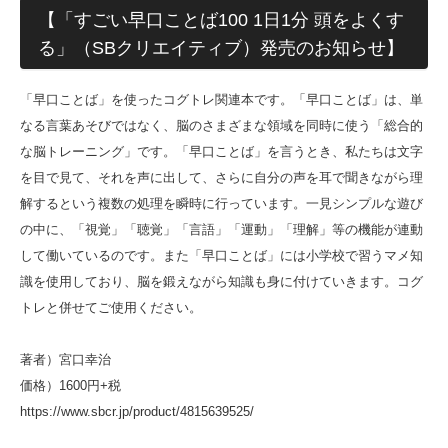
【「すごい早口ことば100 1日1分 頭をよくす
る」（SBクリエイティブ）発売のお知らせ】
「早口ことば」を使ったコグトレ関連本です。「早口ことば」は、単
なる言葉あそびではなく、脳のさまざまな領域を同時に使う「総合的
な脳トレーニング」です。「早口ことば」を言うとき、私たちは文字
を目で見て、それを声に出して、さらに自分の声を耳で聞きながら理
解するという複数の処理を瞬時に行っています。一見シンプルな遊び
の中に、「視覚」「聴覚」「言語」「運動」「理解」等の機能が連動
して働いているのです。また「早口ことば」には小学校で習うマメ知
識を使用しており、脳を鍛えながら知識も身に付けていきます。コグ
トレと併せてご使用ください。
著者）宮口幸治
価格）1600円+税
https://www.sbcr.jp/product/4815639525/