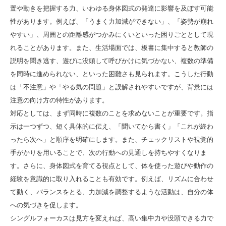
置や動きを把握する力、いわゆる身体図式の発達に影響を及ぼす可能
性があります。例えば、「うまく力加減ができない」、「姿勢が崩れ
やすい」、周囲との距離感がつかみにくいといった困りごととして現
れることがあります。また、生活場面では、板書に集中すると教師の
説明を聞き逃す、遊びに没頭して呼びかけに気づかない、複数の準備
を同時に進められない、といった困難さも見られます。こうした行動
は「不注意」や「やる気の問題」と誤解されやすいですが、背景には
注意の向け方の特性があります。
対応としては、まず同時に複数のことを求めないことが重要です。指
示は一つずつ、短く具体的に伝え、「聞いてから書く」「これが終わ
ったら次へ」と順序を明確にします。また、チェックリストや視覚的
手がかりを用いることで、次の行動への見通しを持ちやすくなりま
す。さらに、身体図式を育てる視点として、体を使った遊びや動作の
経験を意識的に取り入れることも有効です。例えば、リズムに合わせ
て動く、バランスをとる、力加減を調整するような活動は、自分の体
への気づきを促します。
シングルフォーカスは見方を変えれば、高い集中力や没頭できる力で