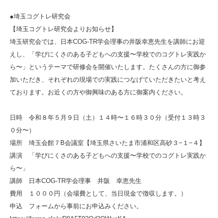
●埼玉コグトレ研究会
【埼玉コグトレ研究会よりお知らせ】
埼玉研究会では、日本COG-TR学会理事の井阪幸恵先生を講師にお迎
えし、「学びにくさのある子どもへの支援〜学校でのコグトレ実践か
ら〜」というテーマで研修会を開催いたします。たくさんの方に御参
加いただき、それぞれの現場での実践につなげていただきたいと考え
ております。お近くの方や御興味のある方に御案内ください。
日時 令和８年５月９日（土）１４時〜１６時３０分（受付１３時３
０分〜）
場所 埼玉会館７B会議室【埼玉県さいたま市浦和区高砂３−１−４】
講演 「学びにくさのある子どもへの支援〜学校でのコグトレ実践か
ら〜」
講師 日本COG-TR学会理事 井阪 幸恵先生
費用 １０００円（会場費として、当日現金で徴収します。）
申込 フォームから事前にお申込みください。