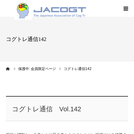
HOME
コグトレ通信142
JACOGT
コグトレ®
ーム
保護中: 会員限定ページ
コグトレ通信142
オンデマンド
学術集会
コグトレ通信 Vol.142
学会誌
入会案内