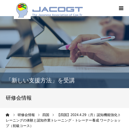
HOME
JACOGT
コグトレ®
オンデマンド
「新しい支援方法」を受講
学術集会
研修会情報
学会誌
ーム
研修会情報
四国
【四国】2024.4.29（月）認知機能強化ト
レーニングの体験と認知作業トレーニング・トレーナー養成 ワークショッ
入会案内
プ（初級コース）