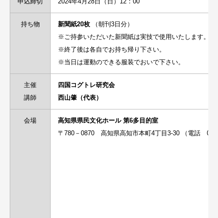
申込締切
2024年4月28日（日）12：00
持ち物
新聞紙20枚
（朝刊3日分）
※ご持参いただいた新聞紙は実技で使用いたします。
※終了後は各自でお持ち帰り下さい。
※当日は運動のできる服装でおいで下さい。
主催
四国コグトレ研究会
講師
西山肇（代表）
会場
高知県県民文化ホール 第6多目的室
〒780－0870 高知県高知市本町4丁目3-30 （電話 088-8