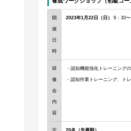
養成ワークショップ（初級コー
開
2023年1月22日（日）
9：30〜
催
日
時
研
・認知機能強化トレーニング
修
・認知作業トレーニング、ト
会
内
容
定
20名（先着順）