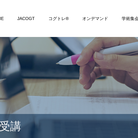
ME
JACOGT
コグトレ®
オンデマンド
学術集
受講