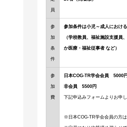
員
参
参加条件は小児～成人におけ
加
（学校教員、福祉施設支援員
条
か医療・福祉従事者 など）
件
参
日本COG-TR学会会員 5000
加
非会員 5500円
費
下記申込みフォームよりお申
※日本COG-TR学会会員の