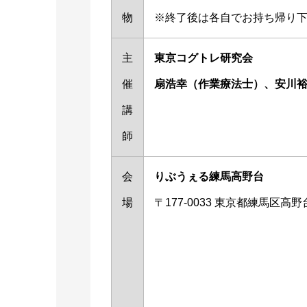
物
※終了後は各自でお持ち帰り
主
東京コグトレ研究会
催
扇浩幸（作業療法士）、安川
講
師
会
りぶうぇる練馬高野台
場
〒177-0033 東京都練馬区高野台