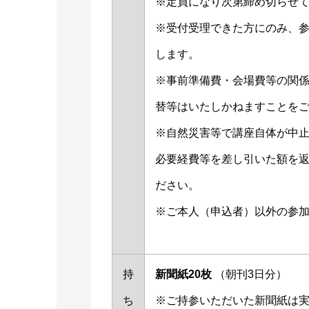
※定員になり次第締め切らせ
※受付受理できた方にのみ、
します。
※事前準備費・会場費等の関
替等はいたしかねますことを
※自然災害等で講座自体が中
必要経費等を差し引いた額を
ださい。
※ご本人（申込者）以外の参
持
新聞紙20枚
（朝刊3日分）
ち
※ご持参いただいた新聞紙は