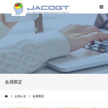
HOME
JACOGT
コグトレ®
オンデマンド
学術集会
会員限定
学会誌
ーム
お知らせ
会員限定
入会案内