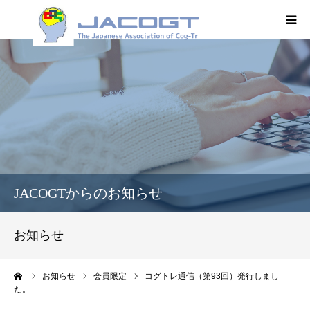
HOME
JACOGT
コグトレ®
オンデマンド
JACOGTからのお知らせ
学術集会
お知らせ
学会誌
ーム
お知らせ
会員限定
コグトレ通信（第93回）発行しまし
た。
入会案内