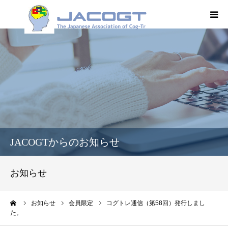
HOME
JACOGT
コグトレ®
オンデマンド
JACOGTからのお知らせ
学術集会
お知らせ
学会誌
ーム
お知らせ
会員限定
コグトレ通信（第58回）発行しまし
た。
入会案内