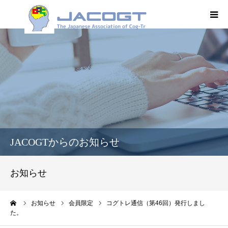
HOME
JACOGT
コグトレ®
オンデマンド
JACOGTからのお知らせ
学術集会
お知らせ
学会誌
ーム
お知らせ
会員限定
コグトレ通信（第46回）発行しまし
た。
入会案内